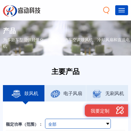
鼓风机
电子风扇
产品
无刷风机
为多款车型提供轻量化，低噪音的汽车空调鼓风机、冷却风扇和直流电
其他
机
主要产品
鼓风机
电子风扇
无刷风机
我要定制
额定功率（范围）：
全部