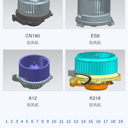
CN180
ES8
鼓风机
鼓风机
A12
K218
鼓风机
鼓风机
1
2
3
4
5
6
7
8
9
10
11
12
13
14
15
16
17
18
19